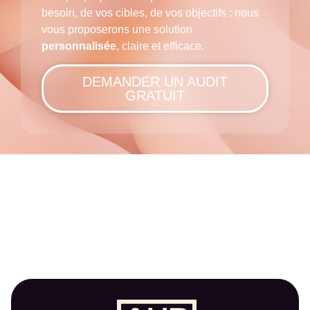
besoin, de vos cibles, de vos objectifs : nous
vous proposerons une solution
personnalisée
, claire et efficace.
DEMANDER UN AUDIT
GRATUIT