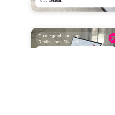
le partenariat.
Charte graphique
,
Logo
,
Réalisations
,
Site web
Sam.e assist — Assistance
administrative à Remoulins
juin 11, 2025
Pour Samira, experte en démarches
administratives à Remoulins, Aur&va a
conçu un site web intuitif, une identité
visuelle forte et des outils de gestion client
adaptés.