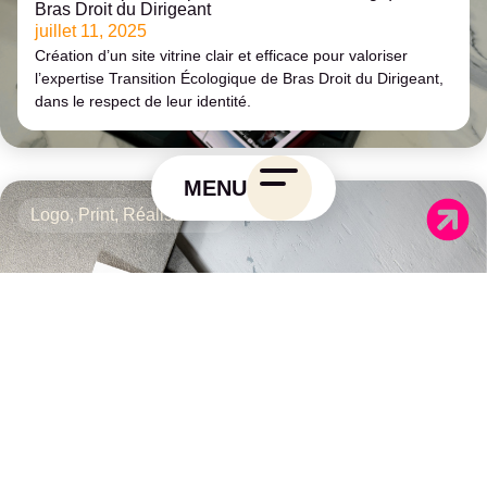
Bras Droit du Dirigeant
juillet 11, 2025
Création d’un site vitrine clair et efficace pour valoriser
l’expertise Transition Écologique de Bras Droit du Dirigeant,
dans le respect de leur identité.
MENU
Logo
,
Print
,
Réalisations
Création d’identité visuelle et support print pour
Tech’iT
juin 27, 2025
Logo et plaquette sur-mesure pour une entreprise
À propos d’AUR&VA
Réalisations
Identité visuelle
industrielle engagée : Tech’iT. Une collaboration ancrée
Création de site web
Réseaux sociaux
Accompagnement stratégique
Événementiel
dans le concret et le partenariat.
Contact